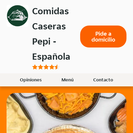
Volver
Comidas
al
menú
Caseras
principal
Pide a
Pepi -
domicilio
Española
Opiniones
Menú
Contacto